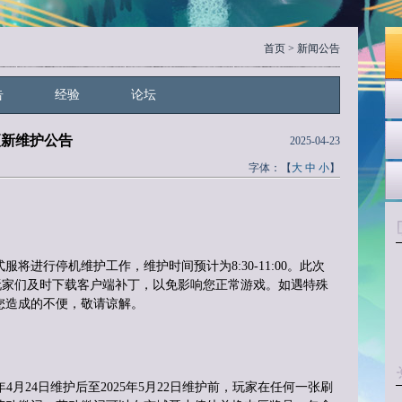
首页
> 新闻公告
告
经验
论坛
更新维护公告
2025-04-23
字体：【
大
中
小
】
式
服将进行停机维护工作，维护时间预计为
8:30-11:00。此次
459请玩家们及时下载客户端补丁，以免影响您正常游戏。如遇特殊
您造成的不便，敬请谅解。
5年4月24日维护后至2025年5月22日维护前，玩家在任何一张刷