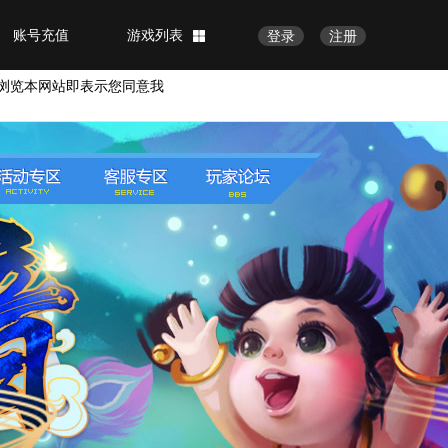
账号充值
游戏列表
登录
注册
浏览本网站即表示您同意我
找回密码
找回装备
密保解除
账号自助封停
举报外挂
家长监护
安全中心
概率公示