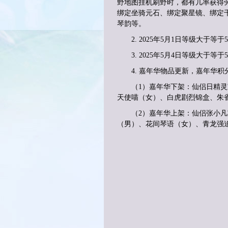
野地图挂机刷野时，都有几率获得
绑定坐骑元石、绑定聚星镜、绑定
琴韵等。
2.
2025年5月
1
日等级大于等于
3.
2025年5月
4
日等级大于等于
4.
嘉年华物品更新，嘉年华积
（
1）嘉年华下架：仙侣日精
天使喵（女）、白虎剧烈锦盒、朱
（
2）嘉年华上架：仙侣
张小凡
（男）、
花间琴语
（女）、
青龙强