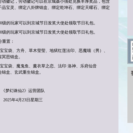
劳动徽记，劳动徽记可以在京城聂小倩处兑换丰厚奖品，包含
千品宝灵、绑定八卦牌锦盒、绑定乾坤石、绑定天曜石、绑定
50级的玩家可以到京城节日发奖大使处领取节日礼包。
50级的玩家可以到京城节日发奖大使处领取节日礼包。
分重置：
灵宝宝袋、方舟、草木莹莹、地狱红莲法印、恶魔喵（男）、
雀冥思锦盒。
宝宝袋、
魔鬼鱼
、
薰衣草之恋
、
法印
·洛神
、
乐府仙音
迫
锦盒、
玄武重生
锦盒。
《梦幻诛仙
2》运营团队
202
5
年
4月23日
星期三